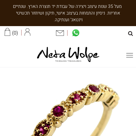
מעל 35 שנות עיצוב ויצירה של עבודת יד תוצרת הארץ. שנתיים
אחריות. ניסיון והתמחות בעיצוב אישי, תיקון ושיחזור תכשיטי
וינטאג' וענתיקה.
0