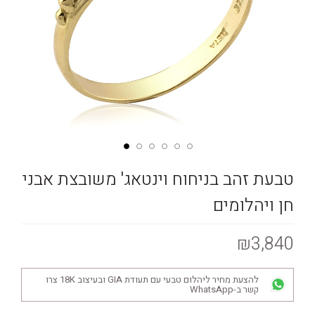
טבעת זהב בניחוח וינטאג' משובצת אבני
חן ויהלומים
₪3,840
להצעת מחיר ליהלום טבעי עם תעודת GIA ובעיצוב 18K צרו
קשר ב-WhatsApp