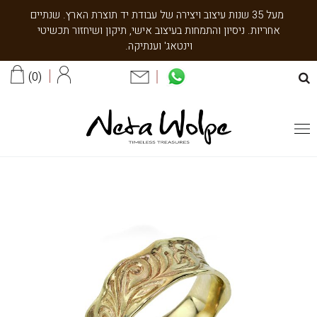
מעל 35 שנות עיצוב ויצירה של עבודת יד תוצרת הארץ. שנתיים
אחריות. ניסיון והתמחות בעיצוב אישי, תיקון ושיחזור תכשיטי
וינטאג' וענתיקה.
0