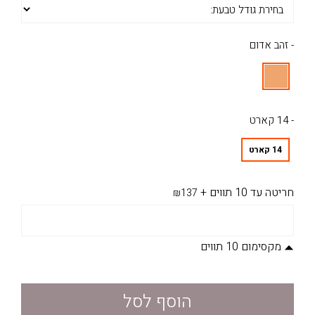
- זהב אדום
- 14 קארט
14 קארט
חריטה עד 10 תווים
+
₪137
מקסימום 10 תווים
הוסף לסל