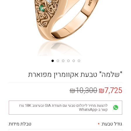
"שלמה" טבעת אקוומרין מפוארת
₪10,300
₪7,725
להצעת מחיר ליהלום טבעי עם תעודת GIA ובעיצוב 18K צרו
קשר ב-WhatsApp
גודל טבעת:
טבלת מידות