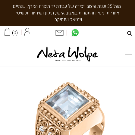
מעל 35 שנות עיצוב ויצירה של עבודת יד תוצרת הארץ. שנתיים
אחריות. ניסיון והתמחות בעיצוב אישי, תיקון ושיחזור תכשיטי
וינטאג' וענתיקה.
0