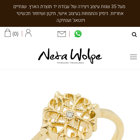
מעל 35 שנות עיצוב ויצירה של עבודת יד תוצרת הארץ. שנתיים
אחריות. ניסיון והתמחות בעיצוב אישי, תיקון ושיחזור תכשיטי
וינטאג' וענתיקה.
0