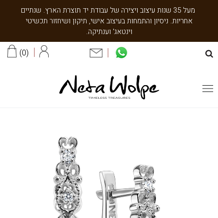
מעל 35 שנות עיצוב ויצירה של עבודת יד תוצרת הארץ. שנתיים
אחריות. ניסיון והתמחות בעיצוב אישי, תיקון ושיחזור תכשיטי
וינטאג' וענתיקה.
0