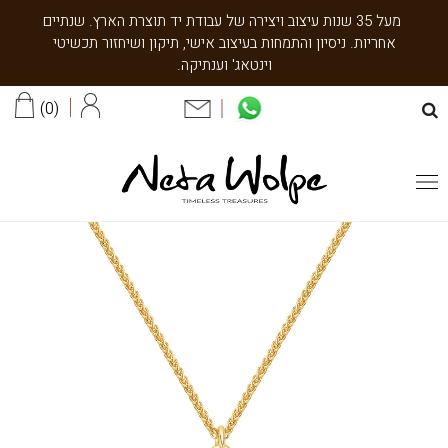
מעל 35 שנות עיצוב ויצירה של עבודת יד תוצרת הארץ. שנתיים
אחריות. ניסיון והתמחות בעיצוב אישי, תיקון ושיחזור תכשיטי
וינטאג' וענתיקה.
0