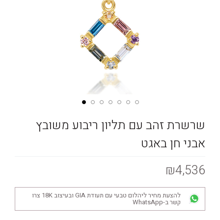
שרשרת זהב עם תליון ריבוע משובץ
אבני חן באגט
₪4,536
להצעת מחיר ליהלום טבעי עם תעודת GIA ובעיצוב 18K צרו
קשר ב-WhatsApp